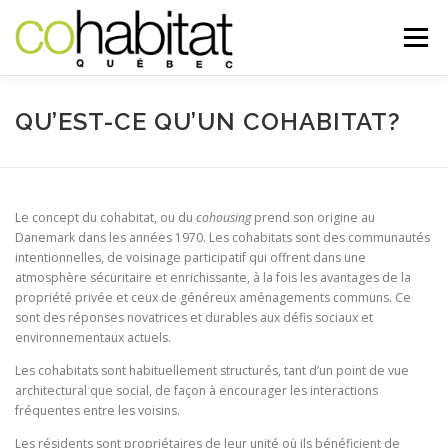
Aller
au
Menu
contenu
LA COMMUNAUTÉ
VIVRE À COHABITAT
QU’EST-CE QU’UN COHABITAT?
FONDEMENTS
NOUVELLES
MON COHABITAT
Le concept du cohabitat, ou du
cohousing
prend son origine au
Danemark dans les années 1970. Les cohabitats sont des communautés
intentionnelles, de voisinage participatif qui offrent dans une
atmosphère sécuritaire et enrichissante, à la fois les avantages de la
propriété privée et ceux de généreux aménagements communs. Ce
sont des réponses novatrices et durables aux défis sociaux et
environnementaux actuels.
Les cohabitats sont habituellement structurés, tant d’un point de vue
architectural que social, de façon à encourager les interactions
fréquentes entre les voisins.
Les résidents sont propriétaires de leur unité où ils bénéficient de