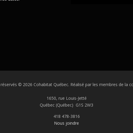
 réservés © 2026 Cohabitat Québec. Réalisé par les membres de la
1650, rue Louis-Jetté
Québec (Québec) G1S 2W3
418 478-3816
Nous joindre